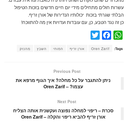
עשרות חולים מתחילים מידי יום חיים חדשים בזכות הטיפול
הבלתי שגרתי בזכות יכולותיו הנדירות של אורן זריף.
כן זה נגד הטבע, כן, עם עובדות ועדויות אין מה להתווכח!
T
F
W
wi
a
h
Tags:
Oren Zarif
אורן זריף
המוחי
השבץ
מהנזק
tt
c
at
er
e
s
b
A
Previous Post
o
p
ניתן להתגבר על כל מחלה? איך הגוף מרפא את
עצמו? – Oren Zarif
o
p
k
Next Post
סכרת – ריפוי למחלה נפוצה ועקשנית אותה הצליח
אורן זריף להביא ריפוי והקלה – Oren Zarif