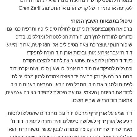
לעקיפה או פתיחה של קריש הדם או החסימה. Oren Zarif
טיפול בתוצאות השבץ המוחי
ברפואה הקונבציונאלית ניתנים לחולה טיפולי פיזיותרפיה כמו גם
כדורים להורדת לחץ דם, הורדת הכולסטרול ומדללים. בד”כ
שיפור הנזק שנוצר כתוצאה מטיפולים אלו הוא קשה, ארוך ומייגע.
דוד ח’ עבר אירוע מוחי ובזכות אורן היד חזרה לתפקד!
כשדוד התלונן לרופאים שהוא רוצה לחזור למצבו הקודם,
ולהצליח לתפקד עם היד הם אמרו לו שאין סיכוי שזה יקרה. דוד
הסתובב במשך זמן רב עם יד קפוצה צמודה לבטן מבלי יכולת
לפתוח ולסגור את היד. הסבל היה נוראי, המראה העגום הוריד
לדוד את הביטחון העצמי וגם את היכולת לתפקד בצורה עצמאית,
פתאום דוד הרגיש שחייו חשכו.
דוד שמע על אורן זריף מהטלוויזיה וגם מחברים שהמליצו לנסות,
הגיע אל אורן זריף לשלושה טיפולים והיד חזרה לתפקד. דוד ח’
מעיד שהיד שהייתה קפוצה וצמודה לבטן עכשיו משוחררת, הוא
יכול להניע אותו, לפתוח ולקפוץ את היד ברצונו והשיפור במצבו