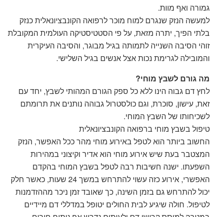
גמורה ואף מוות.
למעשה הנזק שנגרם למוח מוכר לרפואה הקונבציונאלית כנזק
בלתי הפיך, יתרה מזאת, על פי הסטטיסטיקה העולמית המקובלת
זוהי הסיבה השנייה לתמותה בגיל מבוגר, והסיבה העיקרית
והמובילה לגרימת נכות אצל אנשים בגיל השלישי.
מה גורם לשבץ מוחי?
לחץ דם גבוה הינו ללא כל ספק הגורם המהותי לשבץ, יחד עם
זאת, עישון, סוכרת, וגם כולסטרול גבוהה נותנים את תרומתם
לשכיחותו של השבץ המוחי.
טיפול בשבץ מוחי ברפואה הקונבציונאלית
החשוב ביותר הוא לטפל באירוע מוחי מהר ככל האפשר, הנזק
המצטבר בעת שיש אירוע מוחי הוא אדיר וקיצוני במהירות
השפעתו. ישנה חשיבות רבה לטפל בשבץ המוחי בהקדם
האפשרי, אירוע כזה עשוי להתרחש במשך 24 שעות, כאשר חלק
יכול להתרחש גם בזמן השינה, כך שאובד זמן ניכר מההזדמנות
לטיפול. חולה שיגיע לבית החולים יטופל במדללי דם מיידיים
במטרה למוסס קרישי דם ולעיתים נדרש אף ניתוח חירום