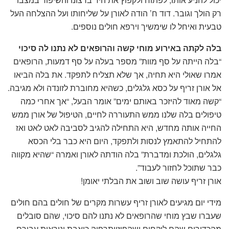
רק הולך וגובר. דוד ח’ הודה לאורן על שליחותו ועל ההצלחה העל
טבעית ואיחל לו שימשיך וירפא חולים נוספים.
בלה לקתה באירוע מוחי קשה והרופאים לא נתנו לה סיכוי
“בלה הייתה על סף מוות” מספר בעלה על סף דמעות, הרופאים
אמרו שאולי היא תחיה, אך שלא תצליח לתפקד. את בלה הביאו
אל אורן זריף על כסא גלגלים, כשהיא מחוברת לזונדה ולא מגיבה.
“קשה מאוד להיזכר באותם ימים” אומר הבעל, “אך אחרי כמה
טיפולים בלה שלנו ממש התעוררה לחיים, הטיפול של אורן ממש
החייה אותה מחדש, היא התחילה להגיב לסביבה לאט לאט ואז
להתחיל להתאמץ לנסות ולתפקד, היום היא כבר בלי הכסא
גלגלים, הולכת ומדברת” בלה הודתה לאורן ואמרה “שהיא מקווה
כבר שתוכל לחזור לעבוד”.
אורן זריף עושה שוב ושוב את הבלתי יאומן!
מידי יום מגיעים לאורן זריף עשרות מקרים של חולים בהם חולים
שעברו שבץ מוחי שהרופאים לא נתנו להם סיכוי, שהם סובלים
מהכדורים שהם לוקחים ושהפיזיותרפיה כואבת ונוראית עבורם.