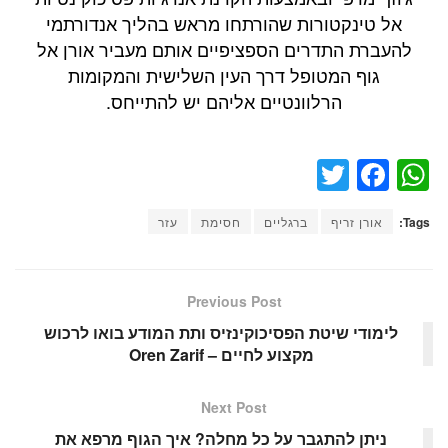
אל טינקטורות שהורתחו מראש בהליך אנדורתמי
להעברת התדרים הספציפיים אותם מעביר אורן אל
גוף המטופל דרך העין השלישית והמקומות
הרלוונטיים אליהם יש להתייחס.
T
F
W
wi
a
h
Tags:
אורן זריף
ברגליים
חסימת
עזר
tt
c
at
er
e
s
b
A
Previous Post
o
p
לימודי שיטת הפסיכוקינזיס ותת המודע בואו לרכוש
מקצוע לחיים – Oren Zarif
o
p
k
Next Post
ניתן להתגבר על כל מחלה? איך הגוף מרפא את