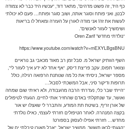
כף היד, זה פשוט מדהים”, מתאר דוד, “עכשיו היד כבר לא צמודה
לבטן, ואני פותח וסוגר אותה, ושוב סוגר ופותח… פעם לא יכולתי
לעשות את זה! אני מודה לאורן על העזרה ומאחל לו בריאות
ושימשיך לעזור לאנשים”.
“נולדתי מחדש” Oren Zarif
https://www.youtube.com/watch?v=mEXYLBgsBNU
השף הוותיק ישראל מ. סבל זמן רב מאוד מכאבי גב נוראיים
וצוואר תפוס, עקב פריצת דיסק. “אף אחד לא ידע איך לעזור לי”,
מספר ישראל, ניסיתי את כל מה שנותנת הרפואה רגילה, כולל
תרופות ודיקור סיני, אבל המשכתי לסבול…
“הייתי שבר כלי, נעדרתי הרבה מהעבודה, ולא ראיתי שום שמחה
ואושר, עד שנתקלתי באדם שהחזיר אותי לחיים. הגעתי לטיפולים
של אורן זריף, בשיטת תת המודע, והתברר לי שאצלו יש אור
בקצה המנהרה. לאחר הטיפולים חזרתי לעצמי, כאילו נולדתי
מחדש… חזרתי אפילו לעסוק בספורט!
“הגעתי לכאן תשוש”, ממשיך ישראל, “אבל מאורן קיבלתי ים של