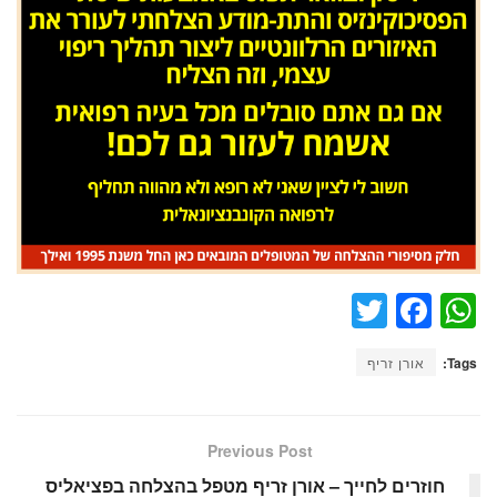
T
F
W
wi
a
h
Tags:
אורן זריף
tt
c
at
er
e
s
b
A
Previous Post
o
p
חוזרים לחייך – אורן זריף מטפל בהצלחה בפציאליס