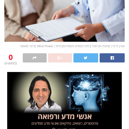
אורן זריף | שיטת הטיפול בתת המודע והפסיכוקינזיס | Mind Power מיינד פאואר
0
SHARES