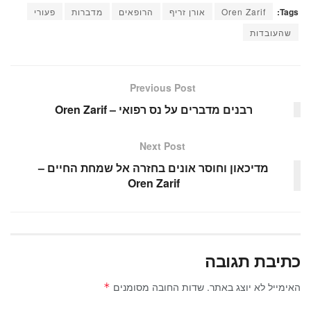
wi
a
h
Tags:
Oren Zarif
אורן זריף
הרופאים
מדברות
פעורי
tt
c
at
שהעובדות
er
e
s
b
A
o
p
Previous Post
o
p
רבנים מדברים על נס רפואי – Oren Zarif
k
Next Post
מדיכאון וחוסר אונים בחזרה אל שמחת החיים –
Oren Zarif
כתיבת תגובה
האימייל לא יוצג באתר.
שדות החובה מסומנים
*