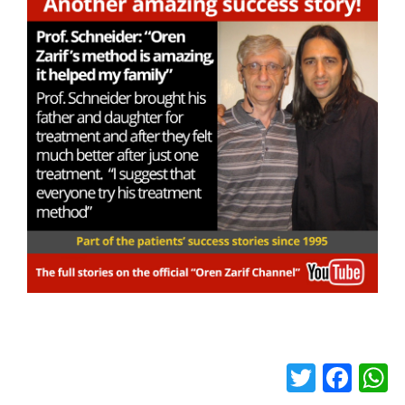
T
F
W