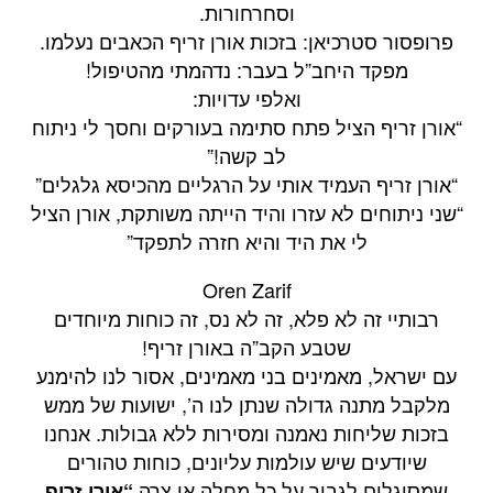
וסחרחורות.
פרופסור סטרכיאן: בזכות אורן זריף הכאבים נעלמו.
מפקד היחב”ל בעבר: נדהמתי מהטיפול!
ואלפי עדויות:
“אורן זריף הציל פתח סתימה בעורקים וחסך לי ניתוח
לב קשה!”
“אורן זריף העמיד אותי על הרגליים מהכיסא גלגלים”
“שני ניתוחים לא עזרו והיד הייתה משותקת, אורן הציל
לי את היד והיא חזרה לתפקד”
Oren Zarif
רבותיי זה לא פלא, זה לא נס, זה כוחות מיוחדים
שטבע הקב”ה באורן זריף!
עם ישראל, מאמינים בני מאמינים, אסור לנו להימנע
מלקבל מתנה גדולה שנתן לנו ה’, ישועות של ממש
בזכות שליחות נאמנה ומסירות ללא גבולות. אנחנו
שיודעים שיש עולמות עליונים, כוחות טהורים
שמסוגלים לגבור על כל מחלה או צרה.
“אורן זריף