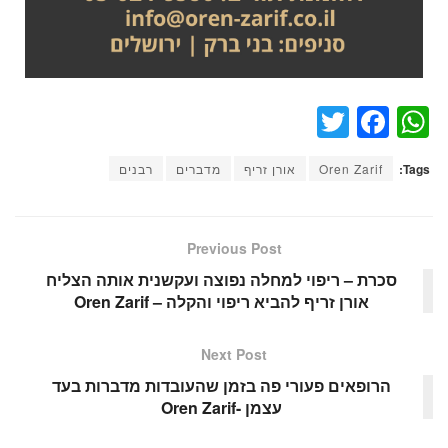
T
F
W
wi
a
h
Tags:
Oren Zarif
אורן זריף
מדברים
רבנים
tt
c
at
er
e
s
b
A
Previous Post
o
p
סכרת – ריפוי למחלה נפוצה ועקשנית אותה הצליח
אורן זריף להביא ריפוי והקלה – Oren Zarif
o
p
k
Next Post
הרופאים פעורי פה בזמן שהעובדות מדברות בעד
עצמן -Oren Zarif