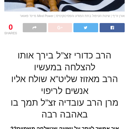
אורן זריף | שיטת הטיפול בתת המודע והפסיכוקינזיס | Mind Power מיינד פאואר
0
SHARES
הרב כדורי זצ”ל בירך אותו
להצלחה במעשיו
הרב מאזוז שליט”א שולח אליו
אנשים לריפוי
מרן הרב עובדיה זצ”ל תמך בו
באהבה רבה
איך אפשר לוותר על ישועה שנשלחה משמיים??