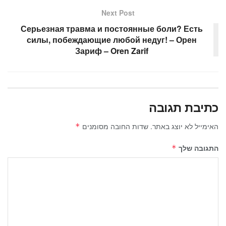
k
Next Post
Серьезная травма и постоянные боли? Есть
силы, побеждающие любой недуг! – Орен
Зариф – Oren Zarif
כתיבת תגובה
האימייל לא יוצג באתר.
שדות החובה מסומנים
*
התגובה שלך
*