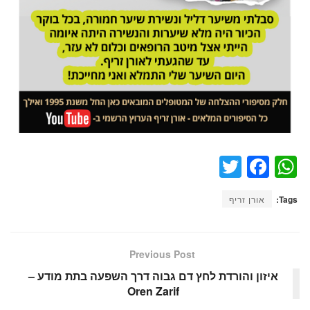
T
F
W
wi
a
h
Tags:
אורן זריף
tt
c
at
er
e
s
b
A
Previous Post
o
p
איזון והורדת לחץ דם גבוה דרך השפעה בתת מודע –
Oren Zarif
o
p