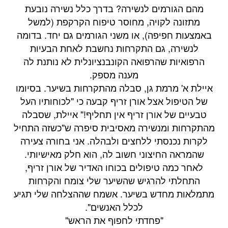
מהם הגורמים לנשירה? בדרך כלל נשירה נובעת
מתזונה לקויה, מחוסר טיפוח הקרקפת (למשל
באמצעות חפיפה), או משני הגורמים גם יחד. בדומה
לנשירה, גם התקרחות נחשבת לאחת הבעיות
הרפואיות שהרפואה הקונבנציונלית לא נותנת לה
מענה מספק.
איילת א' מרמת גן, סבלה מהתקרחות בשיער. בסיומו
של הטיפול אצל אורן זריף קבעה כי "לכוחותיו העל
טבעיים של אורן זריף אין תחליף!" איילת, שסבלה
מהתקרחות ומנשירה מאסיבית סיפרה ש"כשזה התחיל
לקרות נכנסתי ללחצים ולבהלה. אני בחורה צעירה
שהמראה החיצוני חשוב לה, הוא חלק מאישיותי.
לאחר כמה טיפולים בכוחו האדיר של אורן זריף,
התחלתי להרגיש שהשיער שלי צומח והקרחות
מתמלאות מחדש בשיער. אשמח שההצלחה שלי תגיע
לכלל האנשים".
"פחדתי לחפוף את הראש"