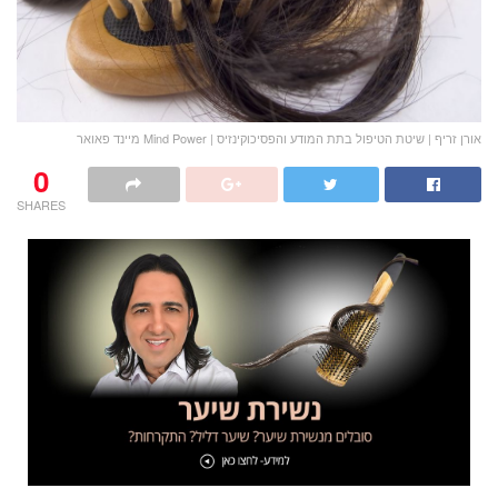
אורן זריף | שיטת הטיפול בתת המודע והפסיכוקינזיס | Mind Power מיינד פאואר
0
SHARES