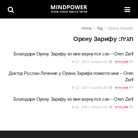
Home
Tag
Орену Зарифу
תגית:
Орену Зарифу
Благодаря Орену Зарифу ко мне вернулся сон – Oren Zarif
BY
אורן זריף
20 באוקטובר 2021
0
Доктор Руслан Лечение у Орена Зарифа помогло мне – Oren
Zarif
BY
אורן זריף
20 באוקטובר 2021
0
Благодаря Орену Зарифу ко мне вернулся сон – Oren Zarif
BY
אורן זריף
20 באוקטובר 2021
0