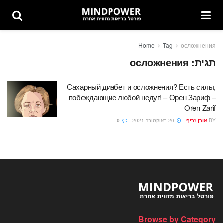
Home
Tag
осложнения
תגית:
осложнения
Сахарный диабет и осложнения? Есть силы,
побеждающие любой недуг! – Орен Зариф –
Oren Zarif
BY
אורן זריף
20 באוקטובר 2021
0
Browse by Category