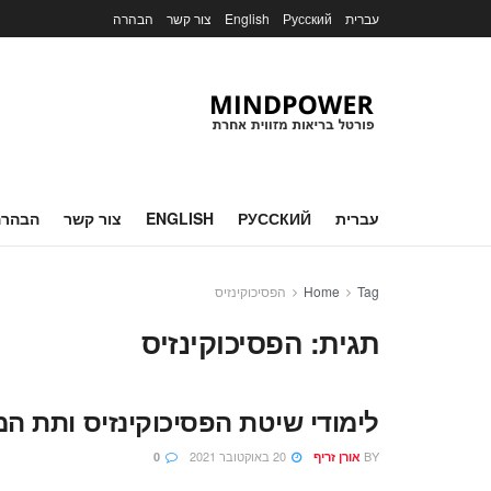
עברית
Русский
English
צור קשר
הבהרה
עברית
РУССКИЙ
ENGLISH
צור קשר
הבהרה
Tag
Home
הפסיכוקינזיס
תגית:
הפסיכוקינזיס
לימודי שיטת הפסיכוקינזיס ותת המודע ב
BY
20 באוקטובר 2021
אורן זריף
0