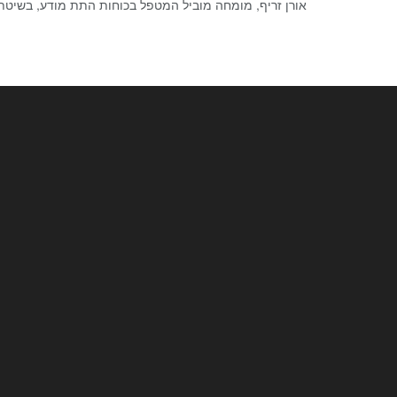
אורן זריף, מומחה מוביל המטפל בכוחות התת מודע, בשיטת 