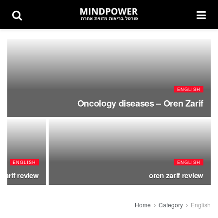
ENGLISH
Oncology diseases – Oren Zarif
ENGLISH
ENGLISH
 zarif review
oren zarif review
Home
Category
English