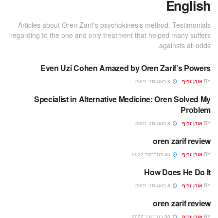
English
Articles about Oren Zarif's psychokinesis method. Testimonials
regarding to the one and only treatment that helped many suffers
againsts all odds.
Even Uzi Cohen Amazed by Oren Zarif’s Powers
ENGLISH
BY
אורן זריף
8 באוגוסט 2021
Specialist in Alternative Medicine: Oren Solved My
ENGLISH
Problem
BY
אורן זריף
8 באוגוסט 2021
oren zarif review
ENGLISH
BY
אורן זריף
30 בנובמבר 2022
How Does He Do It
ENGLISH
BY
אורן זריף
8 באוגוסט 2021
oren zarif review
ENGLISH
BY
אורן זריף
30 בנובמבר 2022